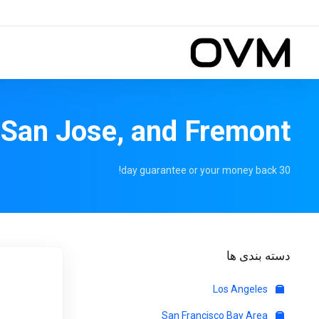
, San Jose, and Fremont
30 day guarantee or your money back!
دسته بندی ها
Los Angeles
San Francisco Bay Area